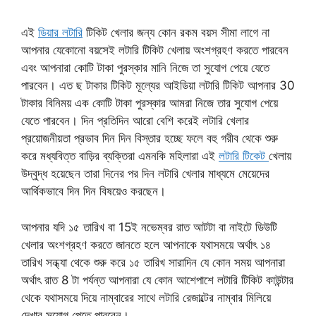
এই
ডিয়ার লটারি
টিকিট খেলার জন্য কোন রকম বয়স সীমা লাগে না
আপনার যেকোনো বয়সেই লটারি টিকিট খেলায় অংশগ্রহণ করতে পারবেন
এবং আপনারা কোটি টাকা পুরস্কার মানি নিজে তা সুযোগ পেয়ে যেতে
পারবেন। এত ছ টাকার টিকিট মূল্যের আইডিয়া লটারি টিকিট আপনার 30
টাকার বিনিময় এক কোটি টাকা পুরস্কার আমরা নিজে তার সুযোগ পেয়ে
যেতে পারবেন। দিন প্রতিদিন আরো বেশি করেই লটারি খেলার
প্রয়োজনীয়তা প্রভাব দিন দিন বিস্তার হচ্ছে ফলে বহু গরীব থেকে শুরু
করে মধ্যবিত্ত বাড়ির ব্যক্তিরা এমনকি মহিলারা এই
লটারি টিকেট
খেলায়
উদ্বুদ্ধ হয়েছেন তারা দিনের পর দিন লটারি খেলার মাধ্যমে মেয়েদের
আর্থিকভাবে দিন দিন বিষয়েও করছেন।
আপনার যদি ১৫ তারিখ বা 15ই নভেম্বর রাত আটটা বা নাইটে ডিউটি
খেলার অংশগ্রহণ করতে জানতে হলে আপনাকে যথাসময়ে অর্থাৎ ১৪
তারিখ সন্ধ্যা থেকে শুরু করে ১৫ তারিখ সারাদিন যে কোন সময় আপনারা
অর্থাৎ রাত 8 টা পর্যন্ত আপনারা যে কোন আশেপাশে লটারি টিকিট কাউন্টার
থেকে যথাসময়ে দিয়ে নাম্বারের সাথে লটারি রেজাল্টের নাম্বার মিলিয়ে
দেখার সুযোগ পেতে পারবেন।