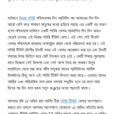
বর্তমানে
ডিয়ার লটারি
পশ্চিমবঙ্গের দিন প্রতিদিন বহু আকারের দিন দিন
আরো বেশি করে সাধারণ মানুষের মধ্যে ছড়িয়ে পড়ছে এর একটি বড় কারণ
হলো পশ্চিমবঙ্গে বর্তমানে একটি লটারি খেলার প্রকাশিত দিন দিন আরও
বেড়েই চলেছে এই ডিয়ার লটারি টিকিট খেলা। এই গেল সেই টিকেট
খেলার পশ্চিমবঙ্গে রাজ্যের নাগাল্যান্ড রাজ্য থেকে পরিচালনা করা হয়। এই
লটারি টিকিট চাঁদনীর তিনটি সময় এই খেলার আয়োজন করা হয় এবং তিনটি
সময়ের উপর ভিত্তি করে মোট তিনজন হয়ে ওঠে ১ কোটি টাকার পুরস্কার
মানে বিজেতা সেই উদ্দেশ্য এবং সেই আশা নিয়ে বহু সাধারণ মানুষ
মধ্যবিত্ত থেকে শুরু করে গরীব মানুষরা তাদের প্রতিদিনের আর্থিক
উপার্জনের কিছু অংশ এই লটারি টিকিট কিনতে খরচা করে। এরপরে তাদের
আর্থিক এবং পারিবারিক নানা রকম সমস্যা সম্মুখীন হতে হয় ফলে তারা
দিনের পর দিন নানা রকম নতুন ঝঞ্ঝরের মধ্যে পড়তেই থাকে।
আপনার যদি ১৪ তারিখ রাত আটটা টিয়া
লটারি টিকিট
খেলায় অংশগ্রহণ
করতে চান তাহলে আপনার আশেপাশে যেকোনো ১৪ তারিখ নাইটের জন্য
দেয়ালের টিকিট কাউন্টার থেকে 13 তারিখ সন্ধ্যা থেকে শুরু করে ১৪ তারিখ