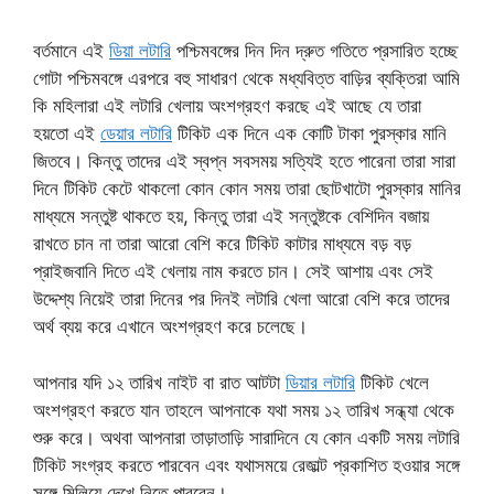
বর্তমানে এই
ডিয়া লটারি
পশ্চিমবঙ্গের দিন দিন দ্রুত গতিতে প্রসারিত হচ্ছে
গোটা পশ্চিমবঙ্গে এরপরে বহু সাধারণ থেকে মধ্যবিত্ত বাড়ির ব্যক্তিরা আমি
কি মহিলারা এই লটারি খেলায় অংশগ্রহণ করছে এই আছে যে তারা
হয়তো এই
ডেয়ার লটারি
টিকিট এক দিনে এক কোটি টাকা পুরস্কার মানি
জিতবে। কিন্তু তাদের এই স্বপ্ন সবসময় সত্যিই হতে পারেনা তারা সারা
দিনে টিকিট কেটে থাকলো কোন কোন সময় তারা ছোটখাটো পুরস্কার মানির
মাধ্যমে সন্তুষ্ট থাকতে হয়, কিন্তু তারা এই সন্তুষ্টকে বেশিদিন বজায়
রাখতে চান না তারা আরো বেশি করে টিকিট কাটার মাধ্যমে বড় বড়
প্রাইজবানি দিতে এই খেলায় নাম করতে চান। সেই আশায় এবং সেই
উদ্দেশ্য নিয়েই তারা দিনের পর দিনই লটারি খেলা আরো বেশি করে তাদের
অর্থ ব্যয় করে এখানে অংশগ্রহণ করে চলেছে।
আপনার যদি ১২ তারিখ নাইট বা রাত আটটা
ডিয়ার লটারি
টিকিট খেলে
অংশগ্রহণ করতে যান তাহলে আপনাকে যথা সময় ১২ তারিখ সন্ধ্যা থেকে
শুরু করে। অথবা আপনারা তাড়াতাড়ি সারাদিনে যে কোন একটি সময় লটারি
টিকিট সংগ্রহ করতে পারবেন এবং যথাসময়ে রেজাল্ট প্রকাশিত হওয়ার সঙ্গে
সঙ্গে মিলিয়ে দেখে নিতে পারবেন।